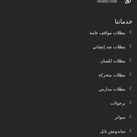
swattir.com
خدماتنا
مظلات مواقف عامة
مظلات شد إنشائي
مظلات لكسان
مظلات متحركة
مظلات مدارس
برجولات
سواتر
ساندوتش بانل