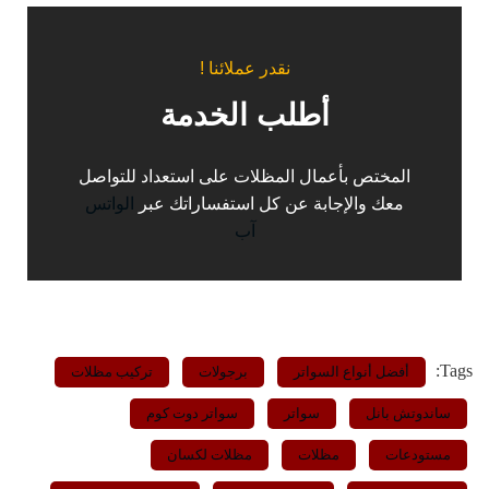
نقدر عملائنا !
أطلب الخدمة
المختص بأعمال المظلات على استعداد للتواصل
معك والإجابة عن كل استفساراتك عبر
الواتس
آب
Tags:
أفضل أنواع السواتر
برجولات
تركيب مظلات
ساندوتش بانل
سواتر
سواتر دوت كوم
مستودعات
مظلات
مظلات لكسان