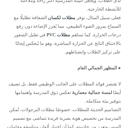
لدى الطلاب، ويجعل البيئة المدرسية أكثر راحة وملاءمة
للأنشطة الخارجية.
فعلى سبيل المثال، توفر
مظلات لكسان
الشفافة تظليلًا مع
السماح بمرور الضوء الطبيعي، مما يُعزز الإضاءة دون رفع
درجات الحرارة. كما تساهم
مظلات PVC
في تقليل الشعور
بالاختناق الناتج عن الحرارة المباشرة، وهو ما يُنعكس إيجابًا
على تركيز الطلاب وانضباطهم.
● المظهر الجمالي العام
لا تقتصر فوائد المظلات على الجانب الوظيفي فقط، بل تضيف
أيضًا
لمسة جمالية معمارية
تعكس ذوق المدرسة واهتمامها
بتوفير بيئة متكاملة.
التصاميم الحديثة للمظلات، خصوصًا
مظلات البرجولات
، تُمكن
المدرسة من تخصيص هوية بصرية فريدة تتماشى مع تصميم
المبنى وتعزز من جاذبيته. كما أن اختيار ألوان متناسقة وخامات