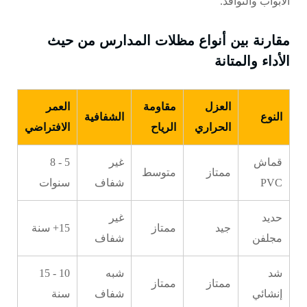
الأبواب والنوافذ.
مقارنة بين أنواع مظلات المدارس من حيث
الأداء والمتانة
العزل
مقاومة
العمر
النوع
الشفافية
الحراري
الرياح
الافتراضي
قماش
غير
5 - 8
ممتاز
متوسط
PVC
شفاف
سنوات
حديد
غير
جيد
ممتاز
15+ سنة
مجلفن
شفاف
شد
شبه
10 - 15
ممتاز
ممتاز
إنشائي
شفاف
سنة