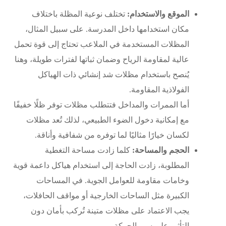
الموقع والاستخدام:
تختلف نوعية المظلة باختلاف
مكان استخدامها داخل المدرسة. على سبيل المثال،
المظلات المستخدمة في الملاعب تحتاج إلى قوة تحمل
عالية لمقاومة الرياح وضمان ثباتها لفترات طويلة، وهنا
يُنصح باستخدام
مظلات شد إنشائي
ذات الهياكل
الفولاذية المقاومة.
أما الممرات والمداخل فتتطلب مظلات توفر ظلًا خفيفًا
مع إمكانية دخول الضوء الطبيعي، لذلك تُعد
مظلات
لكسان
خيارًا مثاليًا لما توفره من شفافية وأناقة.
الحجم والمساحة:
كلما زادت مساحة التغطية
المطلوبة، زادت الحاجة إلى استخدام هياكل داعمة قوية
وخامات مقاومة للعوامل الجوية. في المساحات
الكبيرة مثل الساحات الخارجية أو مواقف الحافلات،
يجب الاعتماد على مظلات متينة تُركب بأمان دون
التأثير على سير الحركة.